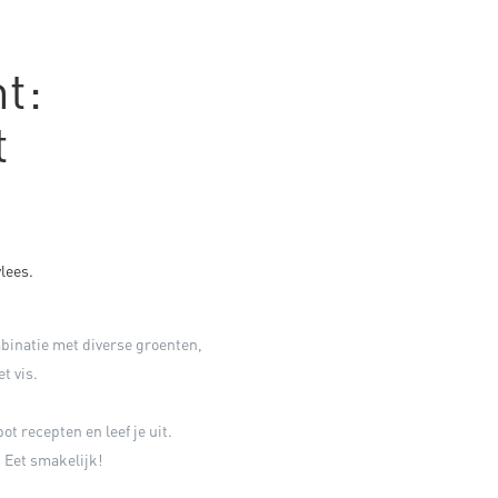
t:
t
lees.
mbinatie met diverse groenten,
t vis.
t recepten en leef je uit.
 Eet smakelijk!